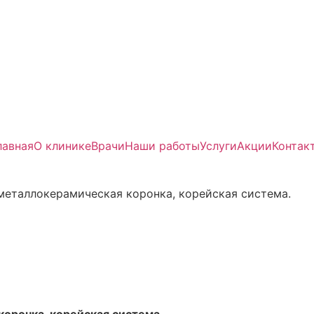
Круглосуточный прием
лавная
О клинике
Врачи
Наши работы
Услуги
Акции
Контак
, металлокерамическая коронка, корейская система.
коронка, корейская система