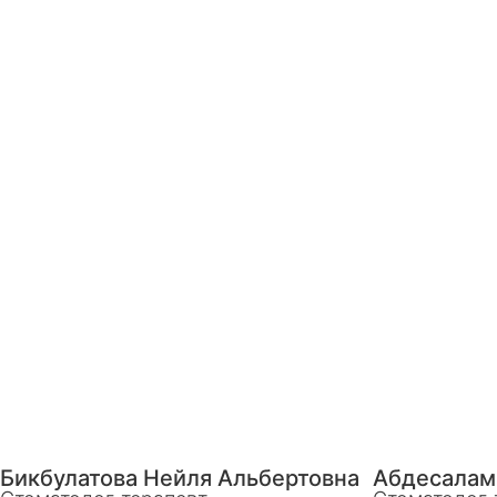
Бикбулатова Нейля Альбертовна
Абдесалам