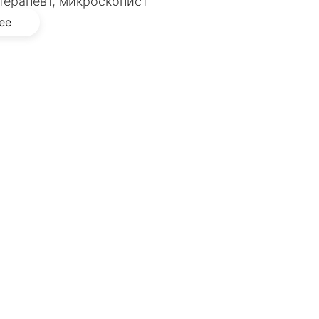
терапевт, микроскопист
ее