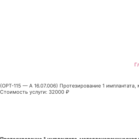
Г
(ОРТ-115 — А 16.07.006) Протезирование 1 имплантата
Стоимость услуги:
32000 ₽
Записаться на приём
Просмотреть отзывы
Протезирование 1 имплантата, металлокерамическая 