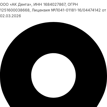
ООО «АК Дента», ИНН 1684027867, ОГРН
1251600038668, Лицензия №Л041-01181-16/04474142 от
02.03.2026